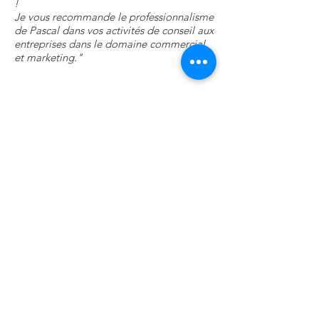
!
Je vous recommande le professionnalisme
de Pascal dans vos activités de conseil aux
entreprises dans le domaine commercial
et marketing."
René Causse
Président, fondateur de PAD
"Pascal est un super pro du sales
development et du Marketing de
l'Indirect (revendeurs-channel-
partenaires). Son expérience lui permet
d'allier vision stratégique et outils
opérationnels terrain. De plus, c'est un
réel plaisir de collaborer avec un vrai
professionnel. A l'écoute en confiance !"